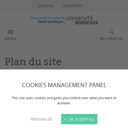
DYSLEXIE
CONTRASTE
MENU
RECHERCHE
Plan du site
COOKIES MANAGEMENT PANEL
Accueil
Actualités
This site uses cookies and gives you control over what you want to
activate.
Qui sommes-nous ?
PERSONALIZE
OK, ACCEPT ALL
Organisation