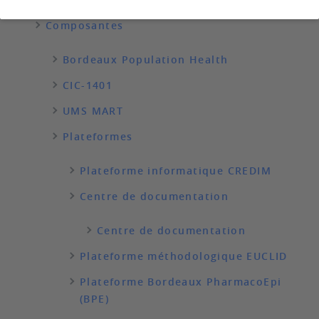
Composantes
Bordeaux Population Health
CIC-1401
UMS MART
Plateformes
Plateforme informatique CREDIM
Centre de documentation
Centre de documentation
Plateforme méthodologique EUCLID
Plateforme Bordeaux PharmacoEpi
(BPE)