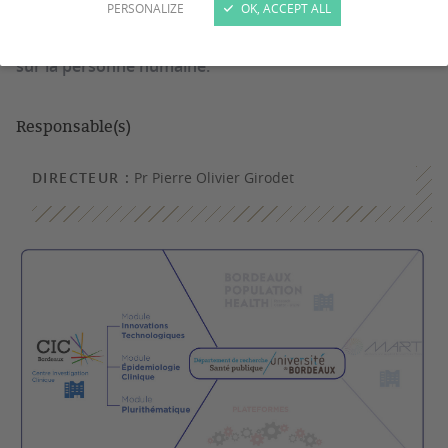
PERSONALIZE
OK, ACCEPT ALL
investigateurs de toute origine institutionnelle et aux
industriels souhaitant réaliser des recherches portant
sur la personne humaine.
Responsable(s)
DIRECTEUR :
Pr Pierre Olivier Girodet